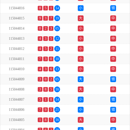
115044816
8
5
1
14
小
错
115044815
9
3
7
19
大
中
115044814
0
2
3
05
小
中
115044813
4
3
5
12
小
中
115044812
4
5
2
11
小
中
115044811
7
3
0
10
小
中
115044810
4
3
6
13
小
中
115044809
3
0
2
05
大
错
115044808
3
8
5
16
大
中
115044807
5
1
8
14
小
错
115044806
7
9
5
21
小
错
115044805
1
8
7
16
大
中