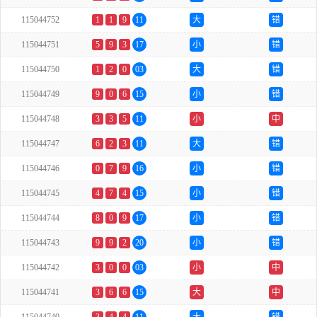
115044752
1
1
9
11
大
错
115044751
5
9
3
17
小
错
115044750
1
2
0
03
大
错
115044749
9
0
6
15
小
错
115044748
3
3
5
11
小
中
115044747
6
2
3
11
大
错
115044746
0
7
9
16
小
错
115044745
4
7
4
15
小
错
115044744
8
0
9
17
小
错
115044743
9
9
2
20
小
错
115044742
3
0
0
03
小
中
115044741
3
6
6
15
大
中