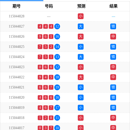
期号
号码
预测
结果
115044828
---
小
---
双
115044827
4
4
4
12
大
错
115044826
9
6
1
16
大
中
115044825
7
5
2
14
小
错
115044824
7
5
1
13
大
错
115044823
0
6
6
12
小
中
115044822
9
4
5
18
大
中
115044821
6
6
7
19
小
错
115044820
4
6
6
16
小
错
115044819
4
6
7
17
小
错
115044818
1
2
8
11
小
中
115044817
0
3
7
10
小
中