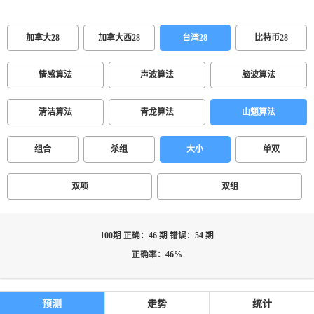
加拿大28
加拿大西28
台湾28
比特币28
情感算法
声波算法
脑波算法
清洁算法
青龙算法
山魈算法
组合
杀组
大小
单双
双项
双组
100期 正确：46 期 错误：54 期
正确率：46%
预测
走势
统计