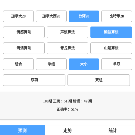
加拿大28
加拿大西28
台湾28
比特币28
情感算法
声波算法
脑波算法
清洁算法
青龙算法
山魈算法
组合
杀组
大小
单双
双项
双组
100期 正确：51 期 错误：49 期
正确率：51%
预测
走势
统计