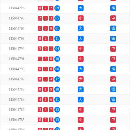
115044796
0
7
2
09
大
错
115044795
2
0
3
05
小
中
115044794
1
0
0
01
大
错
115044793
8
2
1
11
大
错
115044792
3
0
1
04
小
中
115044791
1
3
6
10
小
中
115044790
6
0
0
06
大
错
115044789
8
5
4
17
大
中
115044788
0
1
9
10
大
错
115044787
4
1
6
11
大
错
115044786
3
3
7
13
小
中
115044785
6
2
5
13
小
中