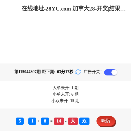
在线地址-28YC.com 加拿大28-开奖|结果走势|加拿大PC28大神预测|加拿大28刮奖预测|加拿大PC历史走势|加拿大结果咪牌查询
第
115044807
期 距下期:
03
分
16
秒
广告开关：
大单
未开:
1
期
小单
未开:
6
期
小双
未开:
15
期
5
1
8
14
大
双
咪牌
+
+
=
-