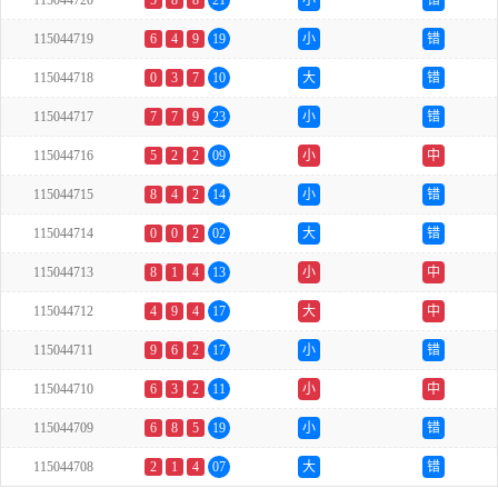
115044720
5
8
8
21
小
错
115044719
6
4
9
19
小
错
115044718
0
3
7
10
大
错
115044717
7
7
9
23
小
错
115044716
5
2
2
09
小
中
115044715
8
4
2
14
小
错
115044714
0
0
2
02
大
错
115044713
8
1
4
13
小
中
115044712
4
9
4
17
大
中
115044711
9
6
2
17
小
错
115044710
6
3
2
11
小
中
115044709
6
8
5
19
小
错
115044708
2
1
4
07
大
错