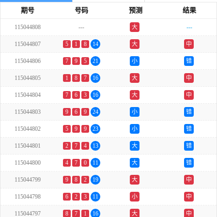
期号
号码
预测
结果
115044808
---
大
---
单
115044807
5
1
8
14
大
中
115044806
7
9
5
21
小
错
115044805
1
8
7
16
大
中
115044804
7
6
3
16
大
中
115044803
9
6
9
24
小
错
115044802
5
9
9
23
小
错
115044801
2
7
4
13
大
错
115044800
4
7
0
11
大
错
115044799
9
8
2
19
大
中
115044798
6
2
3
11
小
中
115044797
8
7
1
16
大
中