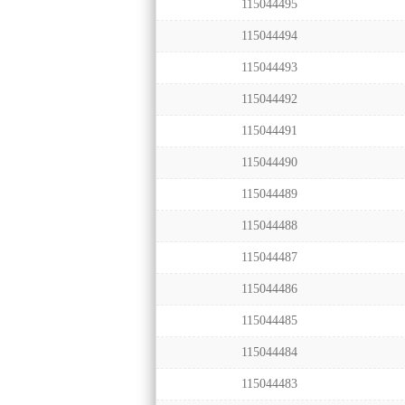
115044495
115044494
115044493
115044492
115044491
115044490
115044489
115044488
115044487
115044486
115044485
115044484
115044483