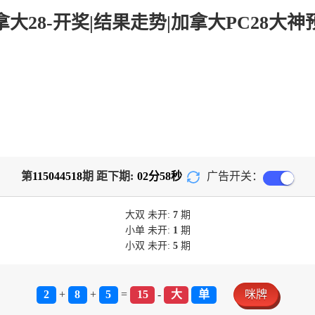
第
115044518
期 距下期:
02
分
57
秒
广告开关：
大双
未开:
7
期
小单
未开:
1
期
小双
未开:
5
期
2
+
8
+
5
=
15
-
大
单
咪牌