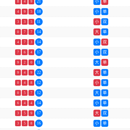
21
小
单
8
4
9
18
小
单
4
9
5
11
小
双
3
3
5
14
大
单
0
7
7
14
小
双
4
7
3
17
小
双
7
6
4
11
大
单
9
2
0
22
大
单
9
4
9
12
小
单
0
4
8
12
大
单
0
5
7
14
小
单
6
4
4
17
大
双
3
5
9
16
小
单
3
5
8