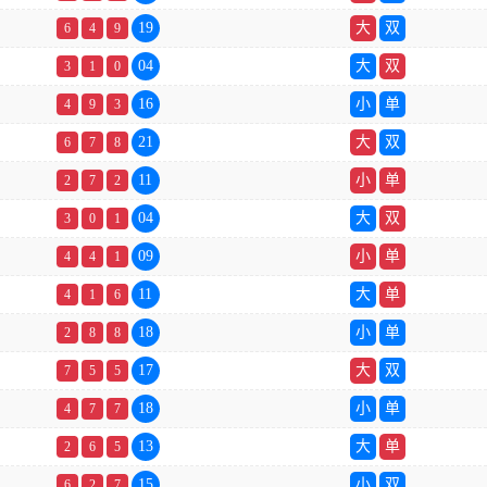
19
大
双
6
4
9
04
大
双
3
1
0
16
小
单
4
9
3
21
大
双
6
7
8
11
小
单
2
7
2
04
大
双
3
0
1
09
小
单
4
4
1
11
大
单
4
1
6
18
小
单
2
8
8
17
大
双
7
5
5
18
小
单
4
7
7
13
大
单
2
6
5
15
小
双
6
2
7