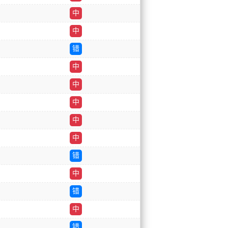
中
中
错
中
中
中
中
中
错
中
错
中
错