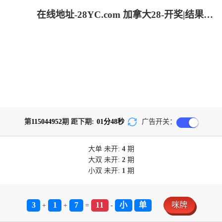
在线地址-28YC.com 加拿大28-开奖|结果走势|加拿大PC28大神预测|加拿大28刮奖预测|加拿大PC历史走势|加拿大结果咪牌查询
第
115044952
期 距下期:
01
分
48
秒
广告开关：
大单
未开:
4
期
大双
未开:
2
期
小双
未开:
1
期
3
1
7
11
小
单
咪牌
+
+
=
-