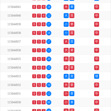
115044941
8
1
9
18
大
单
中
115044940
1
7
4
12
大
双
中
115044939
8
3
6
17
小
单
中
115044938
9
7
2
18
小
双
中
115044937
3
5
9
17
大
双
中
115044936
7
5
3
15
大
单
中
115044935
5
8
7
20
大
双
中
115044934
3
6
6
15
大
单
中
115044933
5
1
1
07
大
双
错
115044932
9
5
5
19
大
单
中
115044931
8
2
2
12
小
单
中
115044930
1
1
6
08
小
单
中