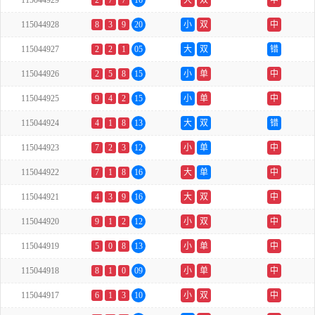
115044929
2
7
7
16
大
双
中
115044928
8
3
9
20
小
双
中
115044927
2
2
1
05
大
双
错
115044926
2
5
8
15
小
单
中
115044925
9
4
2
15
小
单
中
115044924
4
1
8
13
大
双
错
115044923
7
2
3
12
小
单
中
115044922
7
1
8
16
大
单
中
115044921
4
3
9
16
大
双
中
115044920
9
1
2
12
小
双
中
115044919
5
0
8
13
小
单
中
115044918
8
1
0
09
小
单
中
115044917
6
1
3
10
小
双
中