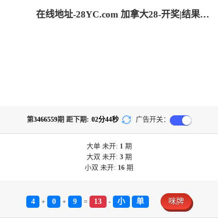
在线地址-28YC.com 加拿大28-开奖|结果走势|加拿大PC28大神预测|加拿大28刮奖预测|加拿大PC历史走势|加拿大结果咪牌查询
第
3466559
期 距下期:
02
分
44
秒
广告开关：
大单
未开:
1
期
大双
未开:
3
期
小双
未开:
16
期
4
0
9
13
小
单
咪牌
+
+
=
-