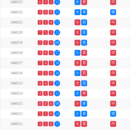
3466523
6
3
2
11
大
单
中
3466522
4
0
8
12
大
单
错
3466521
8
1
4
13
小
双
中
3466520
7
5
3
15
大
双
中
3466519
2
5
1
08
小
单
中
3466518
3
9
5
17
小
单
中
3466517
7
4
5
16
大
双
中
3466516
5
5
6
16
小
双
中
3466515
4
4
7
15
大
双
中
3466514
4
1
6
11
大
单
中
3466513
0
8
0
08
小
单
中
3466512
5
3
6
14
小
单
错
3466511
4
5
8
17
大
单
中