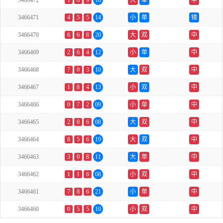
3466472
1
8
9
18
大
单
中
3466471
4
5
5
14
小
单
错
3466470
6
6
8
20
大
双
中
3466469
2
6
4
12
小
单
中
3466468
7
0
3
10
大
双
中
3466467
1
8
4
13
小
双
中
3466466
0
7
2
09
小
单
中
3466465
2
0
6
08
大
双
中
3466464
8
5
6
19
大
双
中
3466463
3
0
8
11
大
单
中
3466462
1
1
6
08
小
双
中
3466461
7
8
6
21
小
单
中
3466460
0
5
5
10
小
双
中