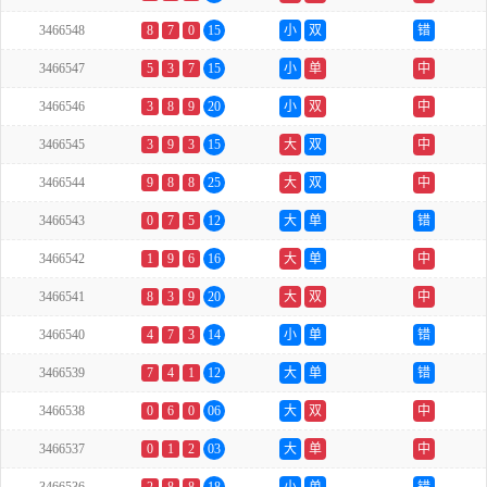
3466548
8
7
0
15
小
双
错
3466547
5
3
7
15
小
单
中
3466546
3
8
9
20
小
双
中
3466545
3
9
3
15
大
双
中
3466544
9
8
8
25
大
双
中
3466543
0
7
5
12
大
单
错
3466542
1
9
6
16
大
单
中
3466541
8
3
9
20
大
双
中
3466540
4
7
3
14
小
单
错
3466539
7
4
1
12
大
单
错
3466538
0
6
0
06
大
双
中
3466537
0
1
2
03
大
单
中