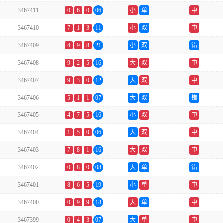
3467411
0
6
0
06
小
单
中
3467410
7
1
3
11
小
双
中
3467409
4
9
8
21
小
双
错
3467408
9
2
5
16
大
双
中
3467407
9
3
0
12
大
双
中
3467406
5
1
1
07
大
双
错
3467405
4
7
5
16
小
双
中
3467404
1
5
0
06
大
双
中
3467403
7
8
1
16
大
双
中
3467402
0
8
0
08
大
单
错
3467401
8
6
5
19
小
单
中
3467400
0
9
9
18
大
单
中
3467399
0
4
3
07
大
单
中