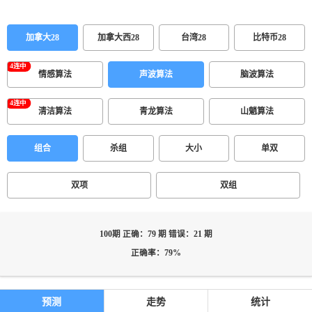
加拿大28
加拿大西28
台湾28
比特币28
情感算法
声波算法
脑波算法
清洁算法
青龙算法
山魈算法
组合
杀组
大小
单双
双项
双组
100期 正确：79 期 错误：21 期
正确率：79%
预测
走势
统计