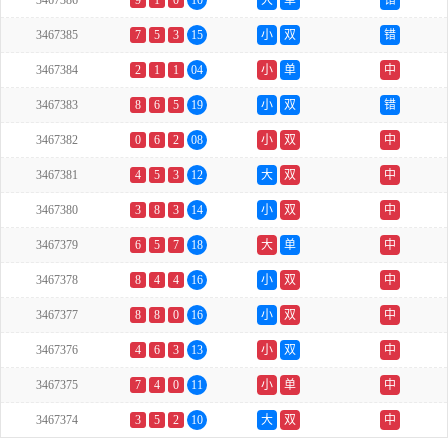
3467386
9
1
0
10
大
单
错
3467385
7
5
3
15
小
双
错
3467384
2
1
1
04
小
单
中
3467383
8
6
5
19
小
双
错
3467382
0
6
2
08
小
双
中
3467381
4
5
3
12
大
双
中
3467380
3
8
3
14
小
双
中
3467379
6
5
7
18
大
单
中
3467378
8
4
4
16
小
双
中
3467377
8
8
0
16
小
双
中
3467376
4
6
3
13
小
双
中
3467375
7
4
0
11
小
单
中
3467374
3
5
2
10
大
双
中