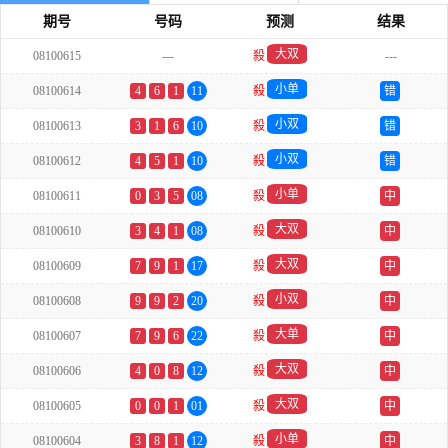
期号
号码
预测
结果
大双
08100615
---
殺
---
小单
08100614
4
6
1
11
殺
错
小双
08100613
3
1
6
10
殺
错
小双
08100612
4
5
1
10
殺
错
小单
08100611
0
3
5
08
殺
中
大双
08100610
3
4
1
08
殺
中
大双
08100609
7
9
1
17
殺
中
小双
08100608
9
9
2
20
殺
中
大单
08100607
7
9
6
22
殺
中
大双
08100606
4
0
8
12
殺
中
大双
08100605
0
0
1
01
殺
中
小单
08100604
3
8
1
12
殺
中