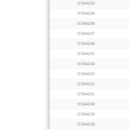
115044250
115044249
115044248
115044247
115044246
115044245
115044244
115044243
115044242
115044241
115044240
115044239
115044238