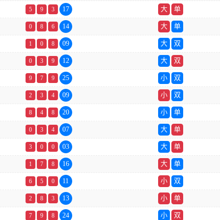
17
大
单
5
9
3
14
大
单
0
8
6
09
大
双
1
0
8
12
大
双
0
3
9
25
小
双
9
7
9
09
小
双
2
3
4
20
小
单
8
4
8
07
大
单
0
3
4
03
大
单
3
0
0
16
大
单
1
7
8
11
小
双
6
5
0
13
小
单
2
8
3
24
小
双
7
9
8