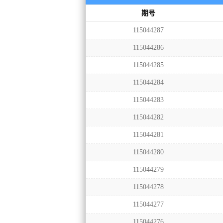
期号
115044287
115044286
115044285
115044284
115044283
115044282
115044281
115044280
115044279
115044278
115044277
115044276