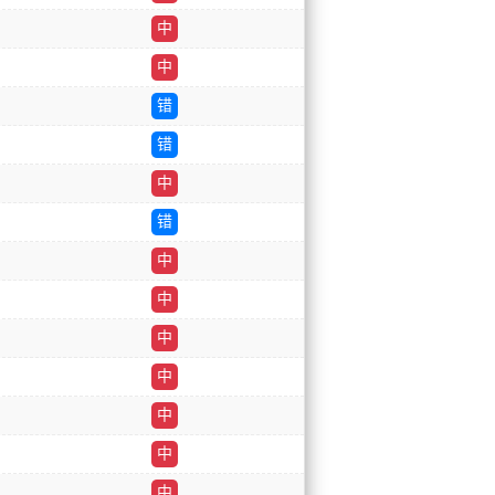
中
中
错
错
中
错
中
中
中
中
中
中
中