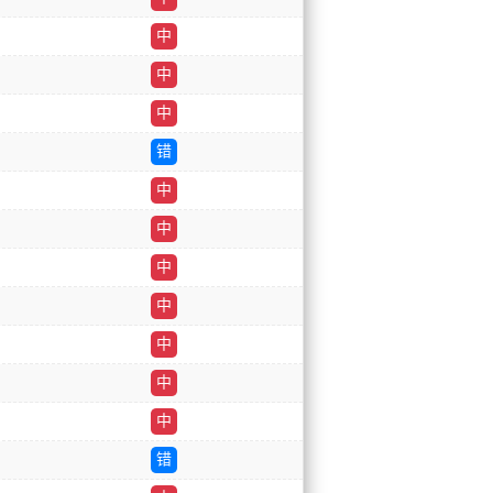
中
中
中
错
中
中
中
中
中
中
中
错