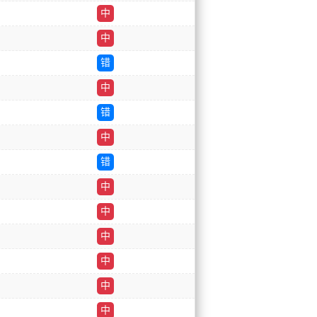
中
中
错
中
错
中
错
中
中
中
中
中
中