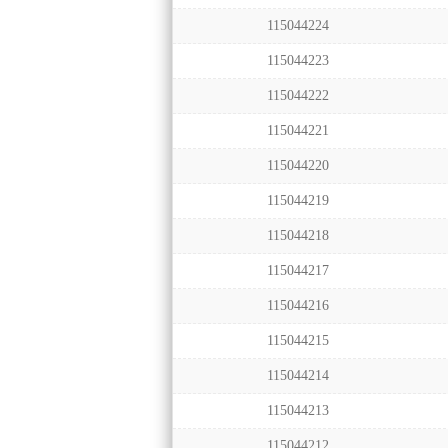
115044224
115044223
115044222
115044221
115044220
115044219
115044218
115044217
115044216
115044215
115044214
115044213
115044212