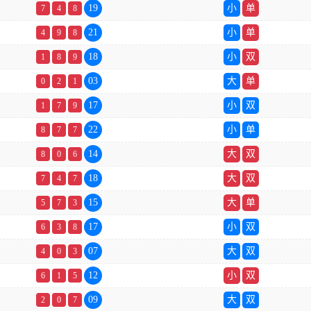
19
小
单
7
4
8
21
小
单
4
9
8
18
小
双
1
8
9
03
大
单
0
2
1
17
小
双
1
7
9
22
小
单
8
7
7
14
大
双
8
0
6
18
大
双
7
4
7
15
大
单
5
7
3
17
小
双
6
3
8
07
大
双
4
0
3
12
小
双
6
1
5
09
大
双
2
0
7