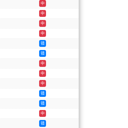
中
中
中
中
错
错
中
中
中
错
错
中
错