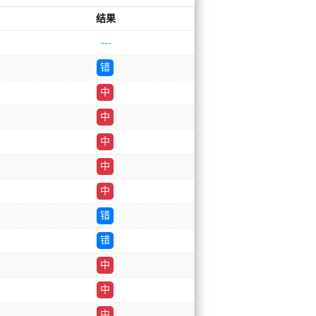
结果
---
错
中
中
中
中
中
错
错
中
中
中