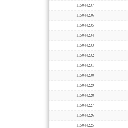
115044237
115044236
115044235
115044234
115044233
115044232
115044231
115044230
115044229
115044228
115044227
115044226
115044225