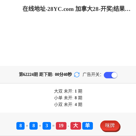
在线地址-28YC.com 加拿大28-开奖|结果走势|加拿大PC28大神预测|加拿大28刮奖预测|加拿大PC历史走势|加拿大结果咪牌查询
第
62224
期 距下期:
00
分
40
秒
广告开关：
大双
未开:
1
期
小单
未开:
8
期
小双
未开:
4
期
8
8
3
19
大
单
咪牌
+
+
=
-