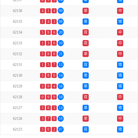
62137
8
3
3
14
单
错
62136
4
1
4
09
单
中
62135
1
4
3
08
单
错
62134
5
9
6
20
双
中
62133
1
3
6
10
双
中
62132
5
8
8
21
单
中
62131
1
5
7
13
双
错
62130
5
9
0
14
单
错
62129
3
9
4
16
单
错
62128
0
9
9
18
双
中
62127
3
8
3
14
单
错
62126
3
7
9
19
单
中
62125
5
0
2
07
双
错