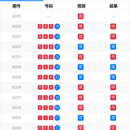
期号
号码
预测
结果
62225
---
双
---
62224
8
8
3
19
单
中
62223
9
6
1
16
双
中
62222
6
2
8
16
单
错
62221
5
8
3
16
双
中
62220
1
9
0
10
单
错
62219
2
4
6
12
单
错
62218
9
9
9
27
单
中
62217
8
3
8
19
单
中
62216
6
3
0
09
单
中
62215
1
1
5
07
双
错
62214
6
9
6
21
单
中