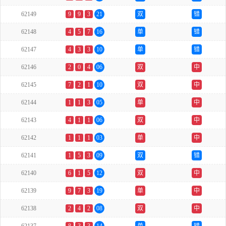
62149
9
9
3
21
双
错
62148
4
5
7
16
单
错
62147
4
3
3
10
单
错
62146
2
0
4
06
双
中
62145
7
2
1
10
双
中
62144
1
1
3
05
单
中
62143
4
1
1
06
双
中
62142
1
1
1
03
单
中
62141
1
5
3
09
双
错
62140
6
1
5
12
双
中
62139
9
7
3
19
单
中
62138
2
4
2
08
双
中