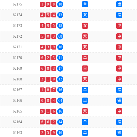
62175
1
9
8
18
单
错
62174
4
5
4
13
双
错
62173
4
9
5
18
双
中
62172
5
0
3
08
双
中
62171
4
3
9
16
双
中
62170
6
2
3
11
单
中
62169
6
8
3
17
单
中
62168
2
1
9
12
双
中
62167
1
8
7
16
单
错
62166
0
0
4
04
单
错
62165
9
1
6
16
双
中
62164
6
6
2
14
单
错
62163
2
5
9
16
单
错