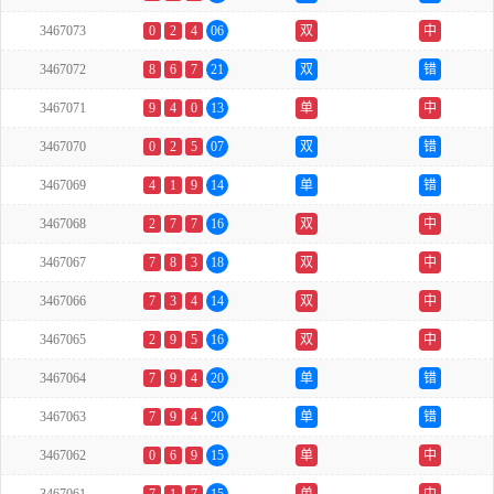
3467073
0
2
4
06
双
中
3467072
8
6
7
21
双
错
3467071
9
4
0
13
单
中
3467070
0
2
5
07
双
错
3467069
4
1
9
14
单
错
3467068
2
7
7
16
双
中
3467067
7
8
3
18
双
中
3467066
7
3
4
14
双
中
3467065
2
9
5
16
双
中
3467064
7
9
4
20
单
错
3467063
7
9
4
20
单
错
3467062
0
6
9
15
单
中