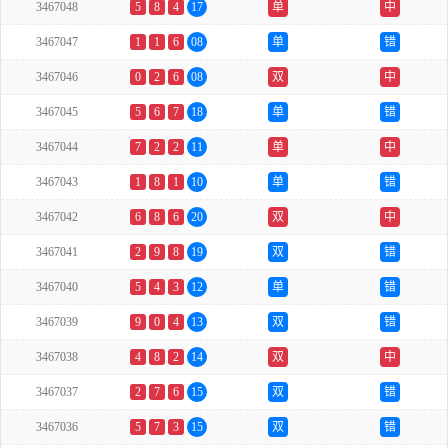
3467048
5
8
4
17
单
中
3467047
1
1
6
08
单
错
3467046
0
2
6
08
双
中
3467045
5
6
7
18
单
错
3467044
7
2
2
11
单
中
3467043
1
8
1
10
单
错
3467042
6
8
6
20
双
中
3467041
2
9
8
19
双
错
3467040
5
4
3
12
单
错
3467039
9
0
4
13
双
错
3467038
4
8
2
14
双
中
3467037
2
7
6
15
双
错
3467036
5
7
3
15
双
错