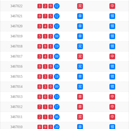
3467022
1
2
9
12
双
中
3467021
0
7
5
12
单
错
3467020
3
4
5
12
单
错
3467019
5
1
2
08
单
错
3467018
9
9
1
19
双
错
3467017
3
4
1
08
双
中
3467016
9
1
9
19
双
错
3467015
8
3
7
18
单
错
3467014
6
3
0
09
双
错
3467013
6
0
7
13
单
中
3467012
7
1
9
17
单
中
3467011
2
1
3
06
双
中
3467010
8
9
3
20
单
错