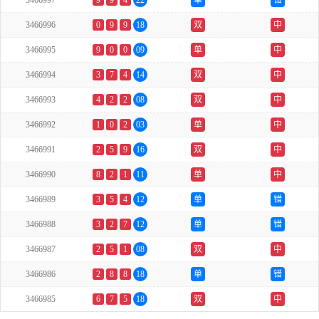
3466997
9
9
4
22
单
错
3466996
0
9
9
18
双
中
3466995
9
0
0
09
单
中
3466994
3
7
4
14
双
中
3466993
4
2
2
08
双
中
3466992
1
0
2
03
单
中
3466991
2
5
9
16
双
中
3466990
8
2
1
11
单
中
3466989
3
5
4
12
单
错
3466988
3
2
7
12
单
错
3466987
2
5
1
08
双
中
3466986
2
8
8
18
单
错
3466985
6
7
5
18
双
中