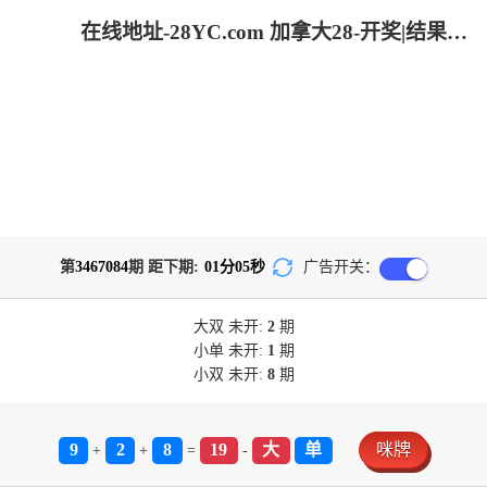
在线地址-28YC.com 加拿大28-开奖|结果走势|加拿大PC28大神预测|加拿大28刮奖预测|加拿大PC历史走势|加拿大结果咪牌查询
第
3467084
期 距下期:
01
分
05
秒
广告开关：
大双
未开:
2
期
小单
未开:
1
期
小双
未开:
8
期
9
2
8
19
大
单
咪牌
+
+
=
-