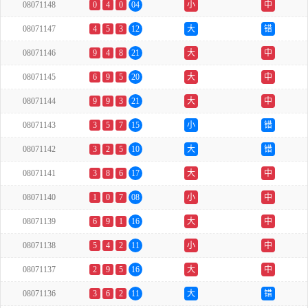
08071148
0
4
0
04
小
中
08071147
4
5
3
12
大
错
08071146
9
4
8
21
大
中
08071145
6
9
5
20
大
中
08071144
9
9
3
21
大
中
08071143
3
5
7
15
小
错
08071142
3
2
5
10
大
错
08071141
3
8
6
17
大
中
08071140
1
0
7
08
小
中
08071139
6
9
1
16
大
中
08071138
5
4
2
11
小
中
08071137
2
9
5
16
大
中
08071136
3
6
2
11
大
错