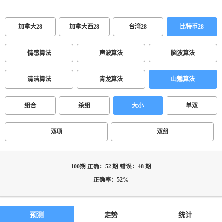
加拿大28
加拿大西28
台湾28
比特币28
情感算法
声波算法
脑波算法
清洁算法
青龙算法
山魈算法
组合
杀组
大小
单双
双项
双组
100期 正确：52 期 错误：48 期
正确率：52%
预测
走势
统计