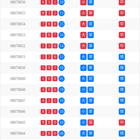
08070856
6
3
1
10
小
单
中
08070855
8
3
2
13
小
单
中
08070854
7
9
9
25
大
双
中
08070853
1
8
7
16
大
单
中
08070852
5
3
6
14
大
单
中
08070851
2
2
8
12
大
单
错
08070850
5
8
5
18
小
单
错
08070849
1
0
0
01
大
双
错
08070848
4
9
6
19
小
双
错
08070847
4
1
5
10
大
单
错
08070846
8
2
8
18
小
单
错
08070845
9
0
9
18
小
双
中
08070844
2
6
0
08
大
单
错