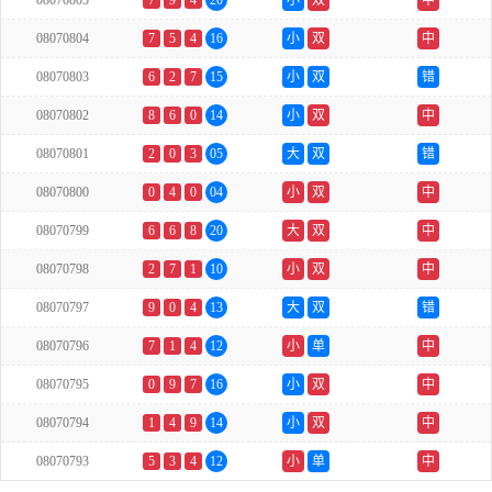
08070805
7
9
4
20
小
双
中
08070804
7
5
4
16
小
双
中
08070803
6
2
7
15
小
双
错
08070802
8
6
0
14
小
双
中
08070801
2
0
3
05
大
双
错
08070800
0
4
0
04
小
双
中
08070799
6
6
8
20
大
双
中
08070798
2
7
1
10
小
双
中
08070797
9
0
4
13
大
双
错
08070796
7
1
4
12
小
单
中
08070795
0
9
7
16
小
双
中
08070794
1
4
9
14
小
双
中
08070793
5
3
4
12
小
单
中