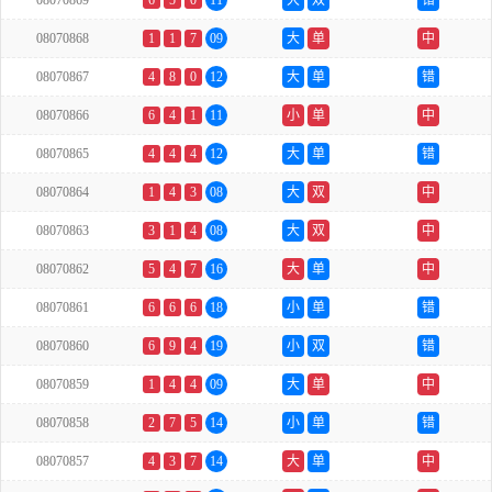
08070869
6
5
0
11
大
双
错
08070868
1
1
7
09
大
单
中
08070867
4
8
0
12
大
单
错
08070866
6
4
1
11
小
单
中
08070865
4
4
4
12
大
单
错
08070864
1
4
3
08
大
双
中
08070863
3
1
4
08
大
双
中
08070862
5
4
7
16
大
单
中
08070861
6
6
6
18
小
单
错
08070860
6
9
4
19
小
双
错
08070859
1
4
4
09
大
单
中
08070858
2
7
5
14
小
单
错
08070857
4
3
7
14
大
单
中