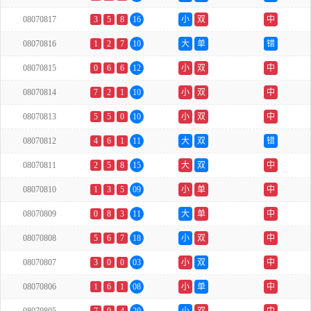
08070817
3
5
8
16
小
双
中
08070816
1
2
7
10
大
单
错
08070815
0
6
6
12
小
双
中
08070814
7
2
1
10
小
双
中
08070813
5
5
0
10
小
双
中
08070812
4
6
1
11
大
双
错
08070811
2
5
8
15
大
双
中
08070810
1
3
5
09
小
单
中
08070809
0
8
3
11
大
单
中
08070808
5
6
7
18
小
双
中
08070807
3
0
0
03
小
双
中
08070806
1
6
1
08
小
单
中