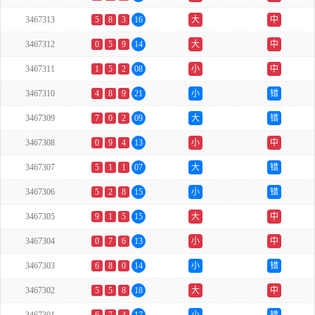
3467313
5
8
3
16
大
中
3467312
0
5
9
14
大
中
3467311
1
5
2
08
小
中
3467310
4
8
9
21
小
错
3467309
7
0
2
09
大
错
3467308
0
9
4
13
小
中
3467307
5
1
1
07
大
错
3467306
5
2
8
15
小
错
3467305
9
1
5
15
大
中
3467304
0
7
6
13
小
中
3467303
6
8
0
14
小
错
3467302
5
5
8
18
大
中